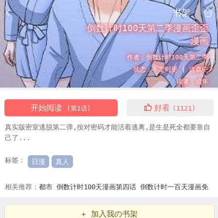
书架
倒数计时100天第二季漫画歪歪
漫画
作者：
倒数计时100天第二季
状态：
不定时更 |
连载中
读者：
成年
开始阅读
好看
(第1话)
(1121)
真实版密室逃脱第二弹,按对密码才能活着逃离,是生是死全都要靠自
己了...
标签：
日漫
真人
相关推荐：
都市
倒数计时100天漫画第四话
倒数计时一百天漫画免
费
倒数记时100天漫画
倒计时100天计算
倒计时100天图片大全
倒
+ 加入我の书架