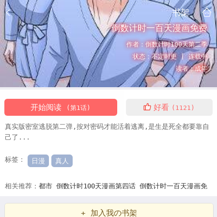
书架
倒数计时一百天漫画免费
作者：
倒数计时100天第二季
状态：
不定时更 |
连载中
读者：
成年
开始阅读
好看
(第1话)
(1121)
真实版密室逃脱第二弹,按对密码才能活着逃离,是生是死全都要靠自
己了...
标签：
日漫
真人
相关推荐：
都市
倒数计时100天漫画第四话
倒数计时一百天漫画免
费
倒数记时100天漫画
倒计时100天计算
倒计时100天图片大全
倒
+ 加入我の书架