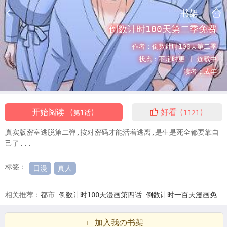
书架
倒数计时100天第二季免费
作者：
倒数计时100天第二季
状态：
不定时更 |
连载中
读者：
成年
开始阅读
好看
(第1话)
(1121)
真实版密室逃脱第二弹,按对密码才能活着逃离,是生是死全都要靠自
己了...
标签：
日漫
真人
相关推荐：
都市
倒数计时100天漫画第四话
倒数计时一百天漫画免
费
倒数记时100天漫画
倒计时100天计算
倒计时100天图片大全
倒
+ 加入我の书架